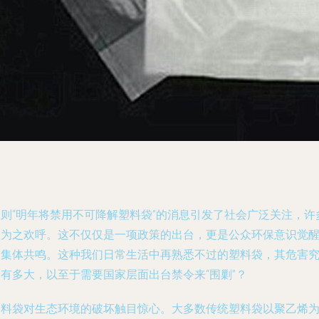
一则“明年将禁用不可降解塑料袋”的消息引发了社会广泛关注，许
人为之欢呼。这不仅仅是一项政策的出台，更是公众环保意识觉
的集体共鸣。这种我们日常生活中再熟悉不过的塑料袋，其危害
竟有多大，以至于需要国家层面出台禁令来“围剿”？
塑料袋对生态环境的破坏触目惊心。大多数传统塑料袋以聚乙烯