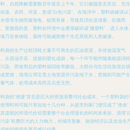
原料，自然降解需要数百年甚至上千年。它们被随意丢弃后，充
在街道、农田、河道，形成“白色污染”。在海洋中，塑料袋被误认
是水母等生物而被海龟、鲸类吞食，导致其消化道堵塞、饥饿而
亡。更微观的是，塑料在环境中会逐渐破碎成“微塑料”，进入水体
土壤乃至食物链，最终可能威胁整个生态系统和人类健康。
塑料袋的生产过程消耗大量不可再生的石油资源，并排放温室气
体。从原油开采、提炼到塑化成袋，每一个环节都伴随着能源消
与污染。而使用后的塑料袋回收率极低，大部分与生活垃圾混合
埋或焚烧，填埋占用宝贵土地资源并污染地下水，焚烧则可能产
有毒气体，处理成本高昂且后患无穷。
塑料袋的“便捷”背后是巨大的资源浪费与社会成本。一个塑料袋的
均使用时间可能只有短短十几分钟，从超市到家门便完成了“使命”
但其遗留的环境代价却需要整个社会用漫长的时间来承担。清理“
色污染”耗费巨大的人力物力，对城市形象、旅游经济以及农业生
造成的间接损失更是难以估量。