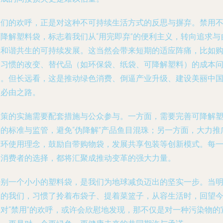
人们的欢呼，正是对这种不可持续生活方式的反思与摒弃。禁用
可降解塑料袋，标志着我们从“用完即弃”的便利主义，转向追求与
然和谐共生的可持续发展。这当然会带来短期的适应阵痛，比如
物习惯的改变、替代品（如环保袋、纸袋、可降解塑料）的成本
题。但长远看，这是推动绿色消费、倒逼产业升级、建设美丽中
的必由之路。
政策的实施需要配套措施与公众参与。一方面，需要完善可降解
料的标准与监管，避免“伪降解”产品鱼目混珠；另一方面，大力推
循环使用理念，鼓励自带购物袋，发展共享包装等创新模式。每
个消费者的选择，都将汇聚成推动变革的强大力量。
告别一个小小的塑料袋，是我们为地球减负迈出的坚实一步。当
天的我们，习惯了拎着布袋子、提着菜篮子，从容生活时，回望
天对“禁用”的欢呼，或许会欣慰地发现，那不仅是对一种污染物的